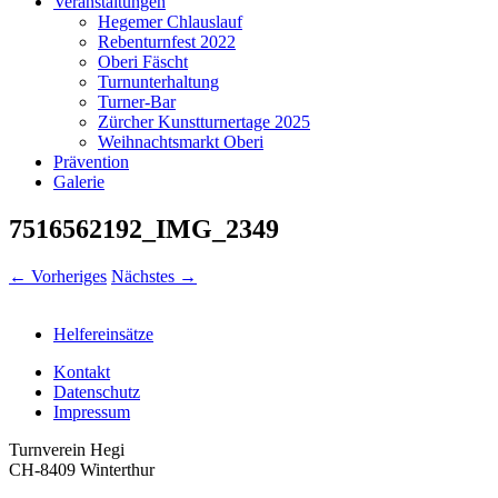
Veranstaltungen
Hegemer Chlauslauf
Rebenturnfest 2022
Oberi Fäscht
Turnunterhaltung
Turner-Bar
Zürcher Kunstturnertage 2025
Weihnachtsmarkt Oberi
Prävention
Galerie
7516562192_IMG_2349
← Vorheriges
Nächstes →
Helfereinsätze
Kontakt
Datenschutz
Impressum
Turnverein Hegi
CH-8409 Winterthur