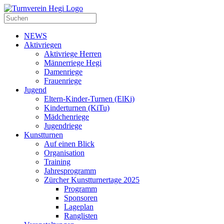
NEWS
Aktivriegen
Aktivriege Herren
Männerriege Hegi
Damenriege
Frauenriege
Jugend
Eltern-Kinder-Turnen (ElKi)
Kinderturnen (KiTu)
Mädchenriege
Jugendriege
Kunstturnen
Auf einen Blick
Organisation
Training
Jahresprogramm
Zürcher Kunstturnertage 2025
Programm
Sponsoren
Lageplan
Ranglisten