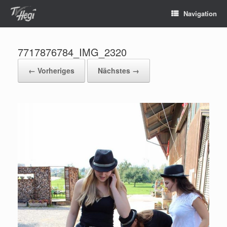
Navigation
7717876784_IMG_2320
← Vorheriges
Nächstes →