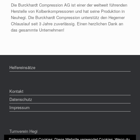
Die Burckhardt Compression AG ist einer der weltweit führenden
Herstelle von Kolbenkompressoren und hat seine Produktion in
Neuhegi. Die Burckhardt Compression unterstütz den Hegemer
Chlauslauf seit 3 Jahre zuverlässig. Einen herzlichen Dank an
das gesammte Unternehmen!
Helfereinsätze
Kontakt
Datenschutz
Impressum
Turnverein Hegi
CH-8409 Winterthur
Datenschutz und Cookies: Diese Website verwendet Cookies. Wenn du