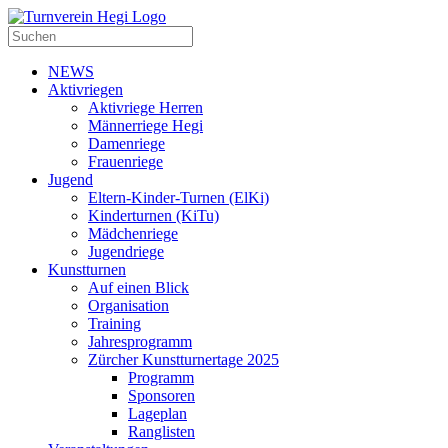
NEWS
Aktivriegen
Aktivriege Herren
Männerriege Hegi
Damenriege
Frauenriege
Jugend
Eltern-Kinder-Turnen (ElKi)
Kinderturnen (KiTu)
Mädchenriege
Jugendriege
Kunstturnen
Auf einen Blick
Organisation
Training
Jahresprogramm
Zürcher Kunstturnertage 2025
Programm
Sponsoren
Lageplan
Ranglisten