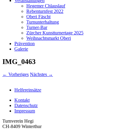
Veranstaltungen
Hegemer Chlauslauf
Rebenturnfest 2022
Oberi Fäscht
Turnunterhaltung
Turner-Bar
Zürcher Kunstturnertage 2025
Weihnachtsmarkt Oberi
Prävention
Galerie
IMG_0463
← Vorheriges
Nächstes →
Helfereinsätze
Kontakt
Datenschutz
Impressum
Turnverein Hegi
CH-8409 Winterthur